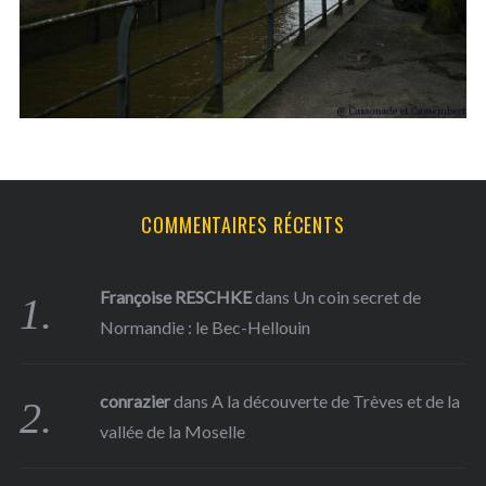
f
o
r
:
COMMENTAIRES RÉCENTS
Françoise RESCHKE
dans
Un coin secret de
Normandie : le Bec-Hellouin
conrazier
dans
A la découverte de Trèves et de la
vallée de la Moselle