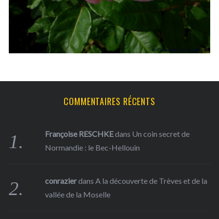
f
o
r
:
COMMENTAIRES RÉCENTS
Françoise RESCHKE
dans
Un coin secret de
Normandie : le Bec-Hellouin
conrazier
dans
A la découverte de Trèves et de la
vallée de la Moselle