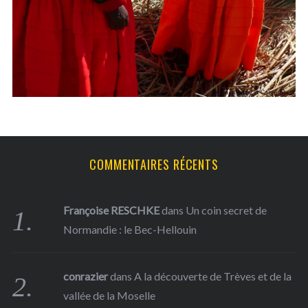
f
o
r
:
COMMENTAIRES RÉCENTS
Françoise RESCHKE
dans
Un coin secret de
Normandie : le Bec-Hellouin
conrazier
dans
A la découverte de Trèves et de la
vallée de la Moselle