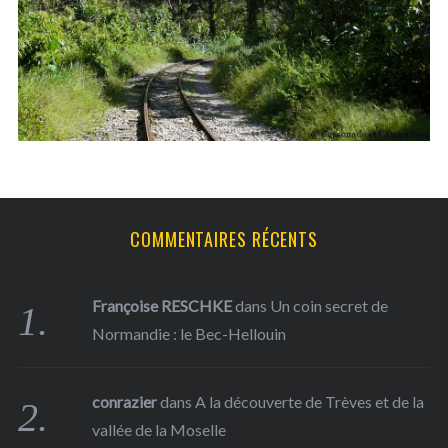
f
o
r
:
COMMENTAIRES RÉCENTS
Françoise RESCHKE
dans
Un coin secret de
Normandie : le Bec-Hellouin
conrazier
dans
A la découverte de Trèves et de la
vallée de la Moselle