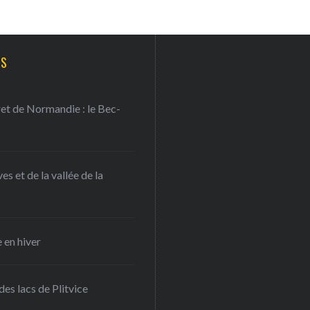
TS
ret de Normandie : le Bec-
s et de la vallée de la
 en hiver
es lacs de Plitvice