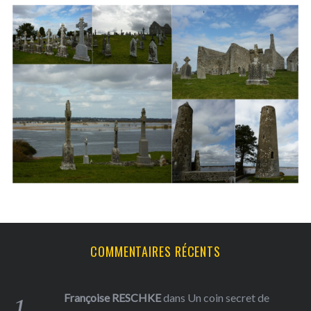
S
e
a
r
c
h
f
o
COMMENTAIRES RÉCENTS
r
:
Françoise RESCHKE
dans
Un coin secret de