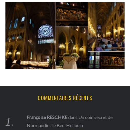
S
e
a
r
c
h
f
COMMENTAIRES RÉCENTS
o
r
:
Françoise RESCHKE
dans
Un coin secret de
Normandie : le Bec-Hellouin