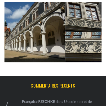
S
e
a
r
c
h
f
o
COMMENTAIRES RÉCENTS
r
:
Françoise RESCHKE
dans
Un coin secret de