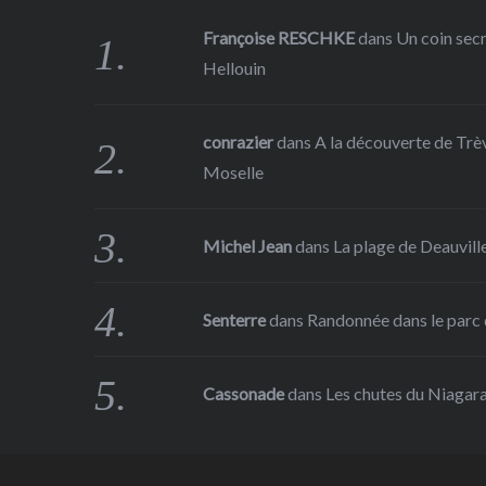
Françoise RESCHKE
dans
Un coin sec
Hellouin
conrazier
dans
A la découverte de Trève
Moselle
Michel Jean
dans
La plage de Deauville
Senterre
dans
Randonnée dans le parc d
Cassonade
dans
Les chutes du Niagar