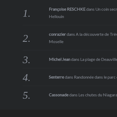
Françoise RESCHKE
dans
Un coin sec
Hellouin
conrazier
dans
A la découverte de Trève
Moselle
Michel Jean
dans
La plage de Deauville
Senterre
dans
Randonnée dans le parc d
Cassonade
dans
Les chutes du Niagar