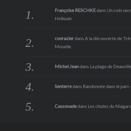
Françoise RESCHKE
dans
Un coin sec
Hellouin
conrazier
dans
A la découverte de Trève
Moselle
Michel Jean
dans
La plage de Deauville
Senterre
dans
Randonnée dans le parc d
Cassonade
dans
Les chutes du Niagar