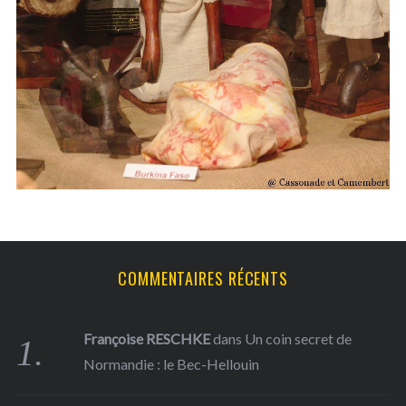
h
f
o
r
:
COMMENTAIRES RÉCENTS
Françoise RESCHKE
dans
Un coin secret de
Normandie : le Bec-Hellouin