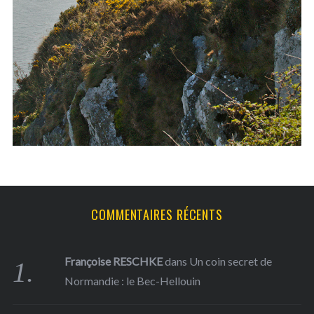
h
f
o
r
:
COMMENTAIRES RÉCENTS
Françoise RESCHKE
dans
Un coin secret de
Normandie : le Bec-Hellouin