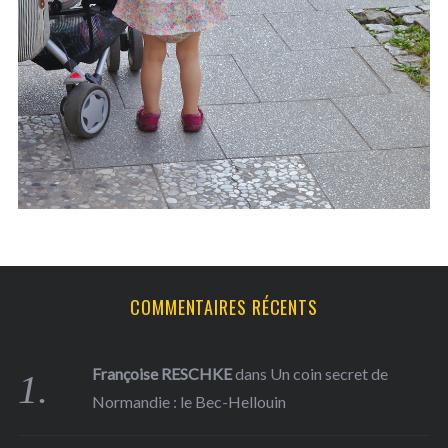
h
f
o
r
:
COMMENTAIRES RÉCENTS
Françoise RESCHKE
dans
Un coin secret de
Normandie : le Bec-Hellouin