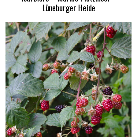
Lüneburger Heide
S
e
a
r