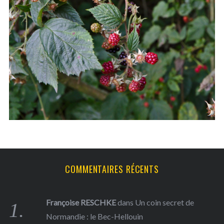
c
h
f
o
r
:
COMMENTAIRES RÉCENTS
Françoise RESCHKE
dans
Un coin secret de
Normandie : le Bec-Hellouin