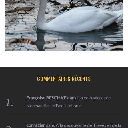
h
f
o
r
:
COMMENTAIRES RÉCENTS
Françoise RESCHKE
dans
Un coin secret de
Normandie : le Bec-Hellouin
conrazier
dans
A la découverte de Trèves et de la