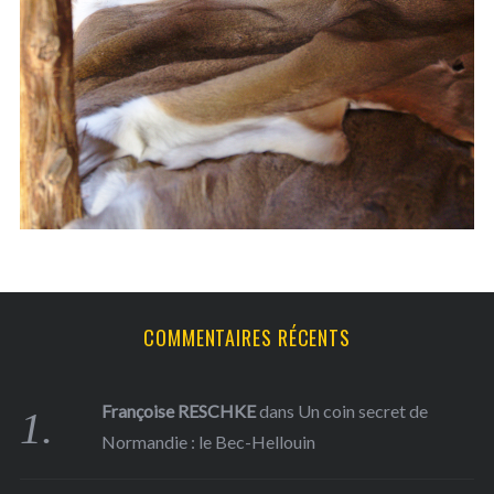
h
f
o
r
:
COMMENTAIRES RÉCENTS
Françoise RESCHKE
dans
Un coin secret de
Normandie : le Bec-Hellouin