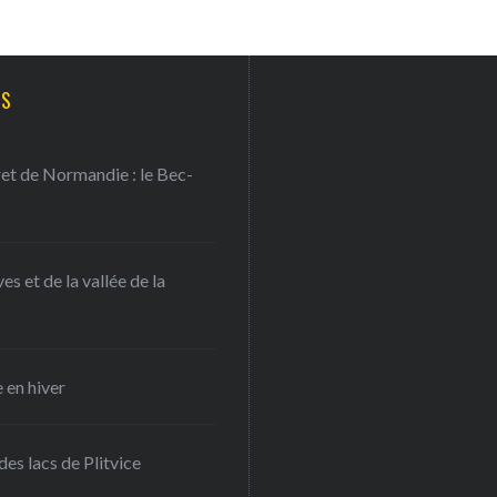
TS
ret de Normandie : le Bec-
s et de la vallée de la
 en hiver
es lacs de Plitvice