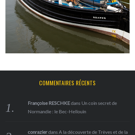
h
f
o
r
:
COMMENTAIRES RÉCENTS
Françoise RESCHKE
dans
Un coin secret de
Normandie : le Bec-Hellouin
conrazier
dans
A la découverte de Trèves et de la