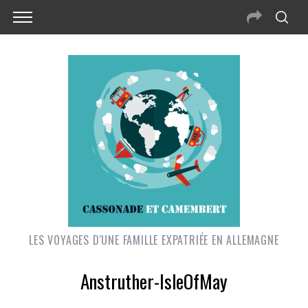
LES VOYAGES D'UNE FAMILLE EXPATRIÉE EN ALLEMAGNE
Anstruther-IsleOfMay