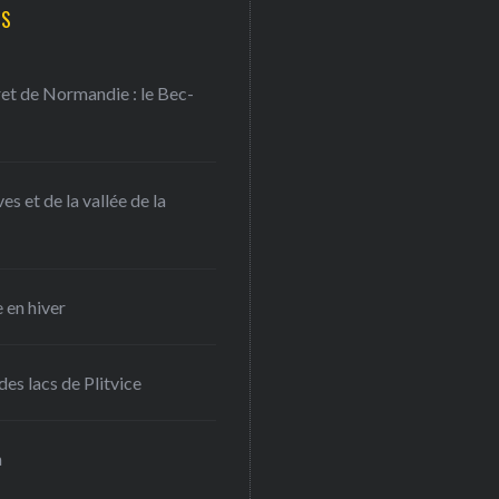
TS
ret de Normandie : le Bec-
s et de la vallée de la
 en hiver
es lacs de Plitvice
a