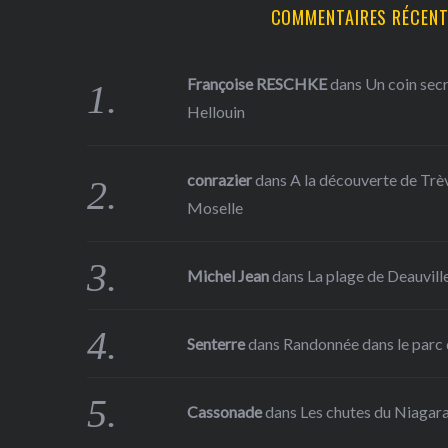
COMMENTAIRES RÉCEN
Françoise RESCHKE
dans
Un coin sec
Hellouin
conrazier
dans
A la découverte de Trève
Moselle
Michel Jean
dans
La plage de Deauville
Senterre
dans
Randonnée dans le parc d
Cassonade
dans
Les chutes du Niagar